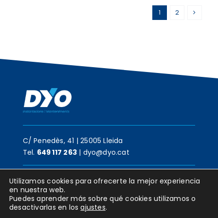
1
2
C/ Penedès, 41 | 25005 Lleida
Tel.
649 117 263
|
dyo@dyo.cat
Utilizamos cookies para ofrecerte la mejor experiencia
en nuestra web.
©2025 •
Aviso Legal •
Política de Privacidad •
Política de
Puedes aprender más sobre qué cookies utilizamos o
Cookies
desactivarlas en los
ajustes
.