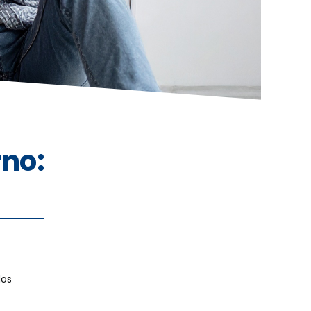
rno:
dos