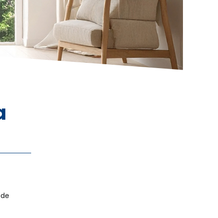
a
 de