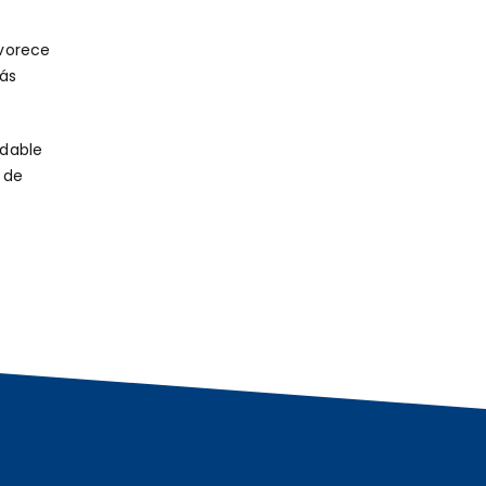
avorece
ás
udable
 de